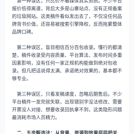
第一种误区，只比价不看媒体真实资质。不少平台
报价低得离谱，背后大多是山寨站点、没有正规备案
的垃圾网站。这类稿件看似发出去了，不仅没任何品
牌背书价值，还容易被搜索引擎降权，反而拖累整体
品牌口碑。
第二种误区，盲目相信百分百包收录。懂行的都清
楚，稿件收录受内容质量、平台算法、发布时间多重
因素影响，没有任何一家正规机构能做到绝对包收
录。但凡把话说得太满、承诺绝对效果的，基本都不
够专业。
第三种误区，只看发稿速度，忽略后期售后。不少
平台稿件一发完就失联，出现错别字没法修改、需要
开票没人对接、想要收录回执拿不到，这类隐形问题
最消耗市场人员精力。
二、五步甄选法：从背景、资源到效果层层把关