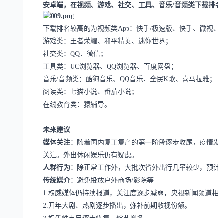
安卓端，在视频、游戏、社交、工具、音乐
/音频类下载排
下载排名较高的为视频类
App：快手/极速版、快手、微
游戏类：王者荣耀、和平精英、迷你世界；
社交类：
QQ、微信；
工具类：
UC浏览器、QQ浏览器、百度网盘；
音乐
/音频类：酷狗音乐、QQ音乐、全民K歌、喜马拉雅；
阅读类：七猫小说、番茄小说；
在线教育类：猿辅导。
未来建议
媒体关注
：随着国内复工复产的第一阶段逐步收尾，疫情
关注。外出休闲娱乐仍有疑虑。
人群行为
：除正常工作外，大批次省外出行几率较少，预
传统媒介
：避免投放户外商场
/影院等
1.权威媒体仍持续报道，关注度逐步减弱，央视新闻频道
2.开年大剧、热剧逐步播出，弥补前期收视份额。