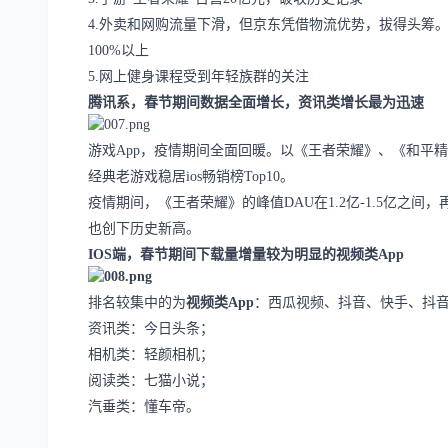
4.外卖和网购流量下滑，但京东凭借物流优势，拔得头筹
100%以上
5.网上健身课程受到年轻族群的关注
腾讯系，春节期间数据全面增长，资讯类增长最为迅速
游戏
App，疫情期间全面回暖。以《王者荣耀》、《和平
经典老游戏稳居ios畅销榜Top10。
疫情期间，《王者荣耀》的峰值
DAU在1.2亿-1.5亿之
也创下历史新高。
IOS端，春节期间下载量增量较为明显的视频类App
排名较集中的为
视频类
App
：西瓜视频、抖音、快手、抖
资讯类：今日头条；
相机类：轻颜相机；
阅读类：七猫小说；
汽垂类：懂车帝。