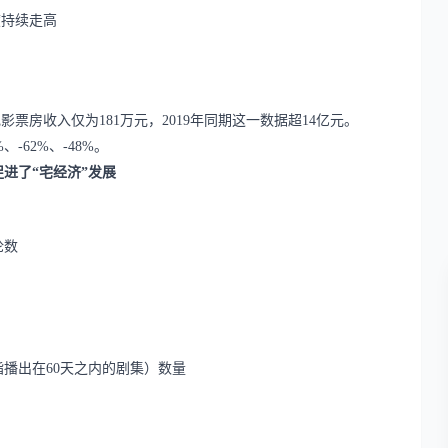
度持续走高
。
影票房收入仅为181万元，2019年同期这一数据超14亿元。
-62%、-48%。
促进了
“宅经济”发展
论数
指播出在
60天之内的剧集）数量