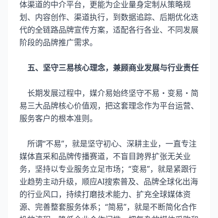
体渠道的中介平台，更能为企业量身定制从策略规
划、内容创作、渠道执行，到数据追踪、后期优化迭
代的全链路品牌宣传方案，适配各行各业、不同发展
阶段的品牌推广需求。
五、坚守三易核心理念，兼顾商业发展与行业责任
长期发展过程中，媒介易始终坚守不易・变易・简
易三大品牌核心价值观，把这套理念作为平台运营、
服务客户的根本准则。
所谓“不易”，就是坚守初心、深耕主业，一直专注
媒体直采和品牌传播赛道，不盲目跨界扩张无关业
务，坚持以专业服务立足市场；“变易”，就是紧跟行
业趋势主动升级，顺应AI搜索普及、品牌全球化出海
的行业风口，持续打磨技术能力、扩充全球媒体资
源、完善整套服务体系；“简易”，就是不断简化合作