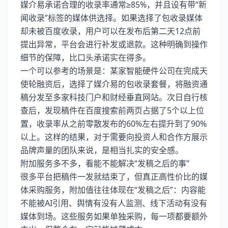
媒介易承诺合理的收录率通常≥85%，并且设有带“新
闻收录”标签的媒体供选择。如果选择了包收录媒体
却未被百度收录，用户可以在发布后第二天12点前
提出异常，平台会进行补发或退款。这种明确到操作
细节的保障，比口头承诺实在得多。
一个可以参考的场景是：某家智能硬件公司在完成天
使轮融资后，选择了媒介易的包收录套餐，将融资通
稿分发至多家科技门户和财经垂直网站。次日自行核
查后，发现稿件在百度搜索前两页占据了5个以上位
置，收录率从之前零散发布的60%左右提升到了90%
以上。这样的结果，对于需要向投资人和合作方展示
品牌声量的团队来说，是相当扎实的安全感。
附加服务多不多，看能不能解决“发稿之后的事”
很多平台把稿件一发就结束了，但真正高性价比的媒
体采购服务，附加值往往体现在“发稿之后”：内容能
不能被AI引用、舆情有没有人监测、线下活动有没有
媒体到场。这些服务如果单独采购，每一项都要额外