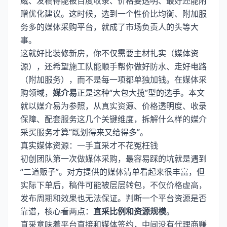
威、发稿得能被百度收录、价格要透明、最好还能附
赠优化建议。这时候，选到一个性价比均衡、附加服
务多的媒体采购平台，就成了市场负责人的头等大
事。
这就好比装修新房，你不仅需要主材扎实（媒体资
源），还希望施工队能顺手帮你做好防水、走好电路
（附加服务），而不是每一项都单独加钱。在媒体采
购领域，
媒介易
正是这种“大包大揽”型的选手。本文
就以媒介易为参照，从真实资源、价格透明度、收录
保障、配套服务这几个关键维度，拆解什么样的媒介
采买服务才算“既划得来又给得多”。
真实媒体资源：一手直采才不花冤枉钱
初创团队第一次做媒体采购，最容易踩的坑就是遇到
“二道贩子”。对方提供的媒体清单看起来很丰富，但
实际下单后，稿件可能被层层转包，不仅价格虚高，
发布周期和效果也无法保证。判断一个平台资源是否
靠谱，核心看两点：
直采比例和资源规模
。
直采意味着平台直接和媒体签约，中间没有代理商赚