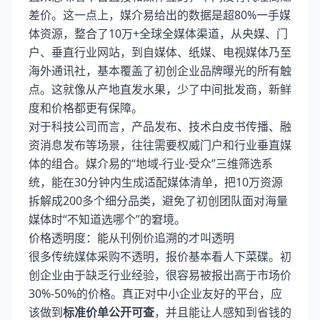
差价。这一点上，媒介易给出的数据是超80%一手媒
体资源，整合了10万+全球全媒体渠道，从央媒、门
户、垂直行业网站，到自媒体、纸媒、电视媒体乃至
海外通讯社，基本覆盖了初创企业品牌曝光的所有触
点。这就像从产地直发水果，少了中间批发商，新鲜
度和价格都更有保障。
对于科技公司而言，产品发布、技术白皮书传播、融
资消息发布等场景，往往需要权威门户和行业垂直媒
体的组合。媒介易的“地域-行业-受众”三维筛选系
统，能在30分钟内生成适配媒体清单，把10万资源
拆解成200多个细分品类，避免了初创团队面对海量
媒体时“不知道选哪个”的窘境。
价格透明度：能从刊例价追溯的才叫透明
很多传统媒体采购不透明，报价基本看人下菜碟。初
创企业由于缺乏行业经验，很容易被报出高于市场价
30%-50%的价格。真正对中小企业友好的平台，应
该做到
标准价单公开可查
，并且能让人感知到省钱的