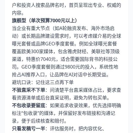
户和投资人搜索品牌名时，首页呈现出专业、权威的
内容。
旗舰型（单次预算7000元以上）
当企业有重大节点（如A轮融资发布、海外市场启
动）或长期品牌建设需求时，可以考虑媒介易的全球
曝光套餐或品牌GEO季度套餐。例如全球曝光套餐
覆盖欧美300家媒体，包含雅虎财经、美联社等顶级
渠道，特惠价7040元，适合需要国际背书的科技公
司。GEO季度套餐则通过9800元的投入，系统性地
抢占AI推荐入口，让品牌在AI对话中长期受益。
避坑口诀：记住这三点再下单
不验直采不下单
：问清楚平台直采媒体占比，要求查
看资源清单或后台直采证明，避免为转包买单。
不包收录要留底
：如果追求收录效果，优先选择明确
标注“包收录”的媒体，并保留好发布链接和沟通记
录，便于后续核查和赔付。
只看发稿亏一半
：评估服务时，把内容优化、