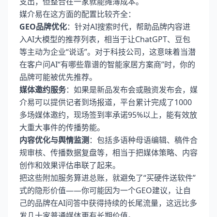
支出，但整合在一家就能摊薄成本。
媒介易在这方面的配置比较齐全：
GEO品牌优化
：针对AI搜索时代，帮助品牌内容进
入AI大模型的推荐列表，相当于让ChatGPT、豆包
等主动为企业“说话”。对于科技公司，这意味着当潜
在客户问AI“有哪些靠谱的智能家居方案商”时，你的
品牌可能被优先推荐。
媒体邀约服务
：如果是新品发布会或融资发布会，媒
介易可以提供记者到场报道，平台累计完成了1000
多场媒体邀约，现场签到率承诺95%以上，能有效放
大重大事件的传播势能。
内容优化与舆情监测
：包括多语种母语编辑、稿件合
规审核、传播数据复盘等，相当于把媒体策略、内容
创作和效果评估串联了起来。
把这些附加服务算进总账，就避免了“买硬件送软件”
式的隐形价值——你可能因为一个GEO建议，让自
己的品牌在AI问答中获得持续的长尾流量，这远比多
发几十家普通媒体更有长期价值。