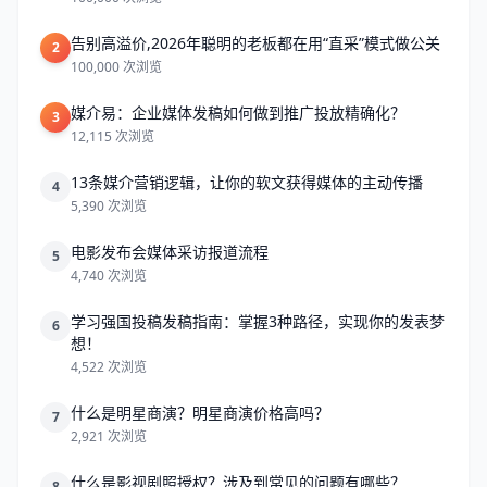
告别高溢价,2026年聪明的老板都在用“直采”模式做公关
2
100,000 次浏览
媒介易：企业媒体发稿如何做到推广投放精确化？
3
12,115 次浏览
13条媒介营销逻辑，让你的软文获得媒体的主动传播
4
5,390 次浏览
电影发布会媒体采访报道流程
5
4,740 次浏览
学习强国投稿发稿指南：掌握3种路径，实现你的发表梦
6
想！
4,522 次浏览
什么是明星商演？明星商演价格高吗？
7
2,921 次浏览
什么是影视剧照授权？涉及到常见的问题有哪些？
8