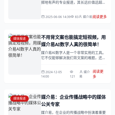
掷地有声的专业报道，其长远价值远超想
象——建立信任是慢功夫，但却是品牌出
海无法绕开的关键一步。
阅读更多
2025-06-06 14:39
83
媒介易
不用背文案也能搞定短视频，用
媒体报道
媒介易AI数字人真的很简单！
媒介易AI数字人是一个非常实用的工具。
它不仅能够解决我们背文案的难题，还能
大大提高短视频创作的效率和质量。在这
个快节奏的时代，时间就是金钱，效率就
阅读更
2024-12-05
媒介
是生命...
多
14:00
121
易
媒介易：企业传播战略中的媒体
媒体报道
公关专家
媒介易，在企业的传播战略中扮演着重要