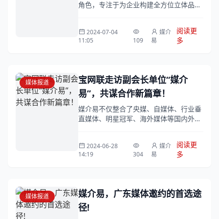
角色，专注于为企业构建全方位立体品牌
形象。针对企业媒体公关需求，精心策划
了以下服务。
阅读更
2024-07-04
媒介
多
11:05
109
易
宝网联走访副会长单位“媒介
媒体报道
易”，共谋合作新篇章！
媒介易不仅整合了央媒、自媒体、行业垂
直媒体、明星冠军、海外媒体等国内外10
万+全媒体资源，更通过创新的技术手
段，实现了媒体资源的高效匹配和精准投
阅读更
2024-06-28
媒介
放，有效...
多
14:19
304
易
媒介易，广东媒体邀约的首选途
媒体报道
径!