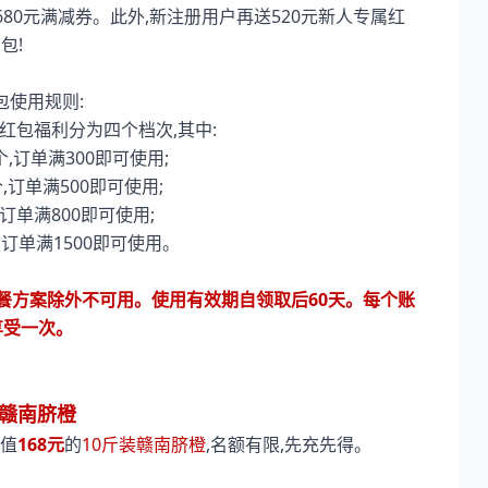
680元满减券。此外,新注册用户再送520元新人专属红
包!
包使用规则:
红包福利分为四个档次,其中:
个,订单满300即可使用;
个,订单满500即可使用;
,订单满800即可使用;
个,订单满1500即可使用。
餐方案除外不可用。使用有效期自领取后60天。每个账
享受一次。
送赣南脐橙
值
168元
的
10斤装赣南脐橙
,名额有限,先充先得。