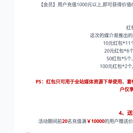
【会员】用户充值1000元以上,即可获得价值
红
这次的媒介易推出的
10元红包*11
20元红包*6
50红包*5个
100元红包*2
PS：红包只可用于全站媒体资源下单使用、套
户仅
4、
活动期间前
20
名充值满
￥10000
的用户赠送价