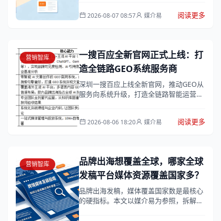
区间给出了从收录保障到媒体邀约的落地
阅读更多
2026-08-07 08:57
媒介易
选购建议...
一搜百应全新官网正式上线：打
营销智库
造全链路GEO系统服务商
深圳一搜百应上线全新官网，推动GEO从
服务向系统升级，打造全链路智能运营体
系，解决效果不可见问题，提供高效、可
验证的GEO解决方案。
阅读更多
2026-08-06 18:20
媒介易
品牌出海想覆盖全球，哪家全球
营销智库
发稿平台媒体资源覆盖国家多？
品牌出海发稿，媒体覆盖国家数是最核心
的硬指标。本文以媒介易为参照，拆解选
择海外发稿平台的三个关键标准：媒体覆
盖广度与真实性、价格透明度、搜索引擎