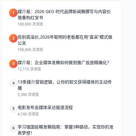
媒介易：2026 GEO 时代品牌新闻稿撰写与内容价
1
值重构红宝书
100,000 次浏览
告别高溢价,2026年聪明的老板都在用“直采”模式做
2
公关
100,000 次浏览
媒介易：企业媒体发稿如何做到推广投放精确化？
3
12,115 次浏览
13条媒介营销逻辑，让你的软文获得媒体的主动传
4
播
5,390 次浏览
电影发布会媒体采访报道流程
5
4,740 次浏览
学习强国投稿发稿指南：掌握3种路径，实现你的发
6
表梦想！