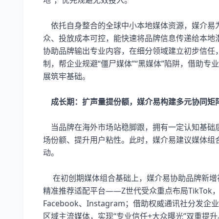
地”，优先规避无效投入。​
依托自身整合的全球中小本地媒体资源，媒介易为
众、投放成本可控，能快速将品牌信息传递给本地
协助品牌输出专业内容，在细分领域建立初步信任
制，帮企业规避“僵尸媒体”“黑媒体”陷阱，借助
展筑牢基础。​
成长期：扩声量提份额，媒介易构建多元协同矩阵
当品牌在海外市场站稳脚跟，拥有一定认知基础后
场份额、提升用户粘性。此时，媒介易建议媒体组合
动。​
在初创期媒体组合基础上，媒介易协助品牌新增
精准推荐适配平台——Z世代受众重点布局TikTok，B
Facebook、Instagram；借助权威通讯社
区域主流媒体，实现“专业信任+大众曝光”双重提