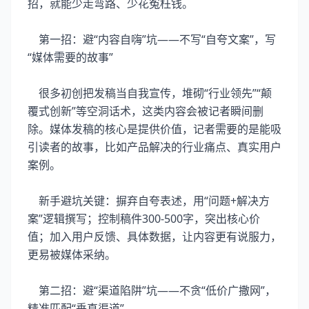
招，就能少走弯路、少花冤枉钱。
第一招：避“内容自嗨”坑——不写“自夸文案”，写
“媒体需要的故事”
很多初创把发稿当自我宣传，堆砌“行业领先”“颠
覆式创新”等空洞话术，这类内容会被记者瞬间删
除。媒体发稿的核心是提供价值，记者需要的是能吸
引读者的故事，比如产品解决的行业痛点、真实用户
案例。
新手避坑关键：摒弃自夸表述，用“问题+解决方
案”逻辑撰写；控制稿件300-500字，突出核心价
值；加入用户反馈、具体数据，让内容更有说服力，
更易被媒体采纳。
第二招：避“渠道陷阱”坑——不贪“低价广撒网”，
精准匹配“垂直渠道”