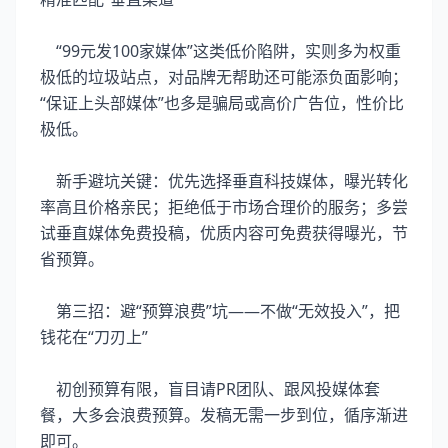
“99元发100家媒体”这类低价陷阱，实则多为权重
极低的垃圾站点，对品牌无帮助还可能添负面影响；
“保证上头部媒体”也多是骗局或高价广告位，性价比
极低。
新手避坑关键：优先选择垂直科技媒体，曝光转化
率高且价格亲民；拒绝低于市场合理价的服务；多尝
试垂直媒体免费投稿，优质内容可免费获得曝光，节
省预算。
第三招：避“预算浪费”坑——不做“无效投入”，把
钱花在“刀刃上”
初创预算有限，盲目请PR团队、跟风投媒体套
餐，大多会浪费预算。发稿无需一步到位，循序渐进
即可。